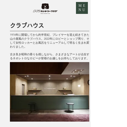
ME
NU
クラブハウス
1974年に開場してから約半世紀、プレイヤーを迎え続きてきた
山小屋風のクラブハウス。2022年にロビーとショップ周り、そ
して女性ロッカーとお風呂をリニューアルして明るく生まれ変
わりました。
​古き良き昭和の香りを残しながら、さまざまなアートが点在す
るネオレトロなロビーが皆様のお越しをお待ちしております。