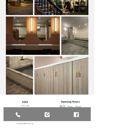
Info
Opening Hours
〒791-1204
平日: 7am - 5pm
愛媛県上浮穴郡
土日祝: 6:30am - 5pm​​
久万高原町東明神乙333-1
TEL : 0892-21-1875
（予約状況により前後有り）
FAX:
0892-21-1876
Email:
info@kumacc.jp
姉妹コース
テンプラパークカントリークラブ